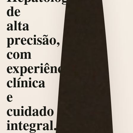
de
alta
precisão,
com
experiência
clínica
e
cuidado
integral.