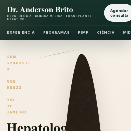
Dr. Anderson Brito
Agendar
consulta
HEPATOLOGIA · CLÍNICA MÉDICA · TRANSPLANTE
HEPÁTICO
EXPERIÊNCIA
PROGRAMAS
PIMP
CIÊNCIA
MÍD
CRM
5286327-
0
·
RQE
58633
·
RIO
DE
JANEIRO
Hepatologia