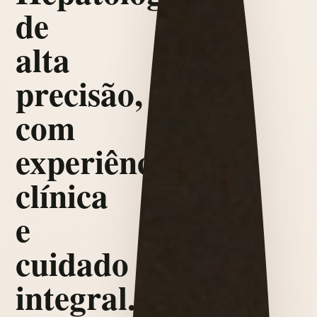
de
alta
precisão,
com
experiência
clínica
e
cuidado
integral.