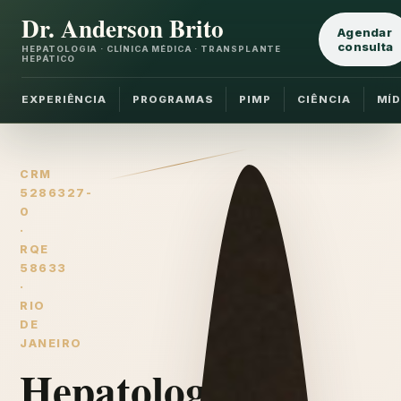
Dr. Anderson Brito
Agendar
consulta
HEPATOLOGIA · CLÍNICA MÉDICA · TRANSPLANTE
HEPÁTICO
EXPERIÊNCIA
PROGRAMAS
PIMP
CIÊNCIA
MÍD
CRM
5286327-
0
·
RQE
58633
·
RIO
DE
JANEIRO
Hepatologia