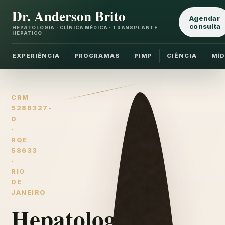
Dr. Anderson Brito
Agendar
consulta
HEPATOLOGIA · CLÍNICA MÉDICA · TRANSPLANTE
HEPÁTICO
EXPERIÊNCIA
PROGRAMAS
PIMP
CIÊNCIA
MÍD
CRM
5286327-
0
·
RQE
58633
·
RIO
DE
JANEIRO
Hepatologia