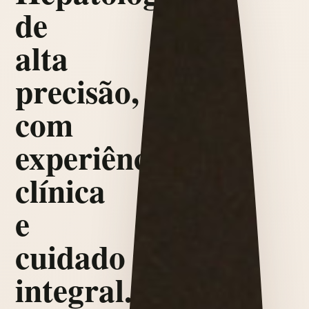
de
alta
precisão,
com
experiência
clínica
e
cuidado
integral.