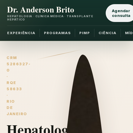
Dr. Anderson Brito
Agendar
consulta
HEPATOLOGIA · CLÍNICA MÉDICA · TRANSPLANTE
HEPÁTICO
EXPERIÊNCIA
PROGRAMAS
PIMP
CIÊNCIA
MÍD
CRM
5286327-
0
·
RQE
58633
·
RIO
DE
JANEIRO
Hepatologia