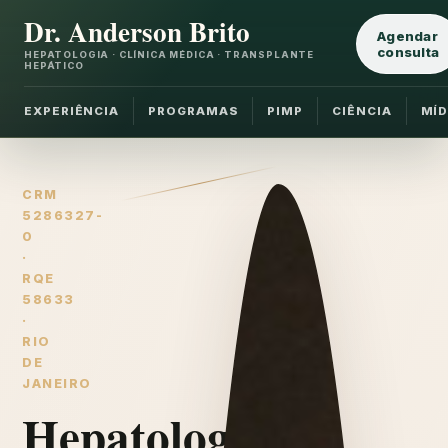
Dr. Anderson Brito
Agendar
consulta
HEPATOLOGIA · CLÍNICA MÉDICA · TRANSPLANTE
HEPÁTICO
EXPERIÊNCIA
PROGRAMAS
PIMP
CIÊNCIA
MÍD
CRM
5286327-
0
·
RQE
58633
·
RIO
DE
JANEIRO
Hepatologia