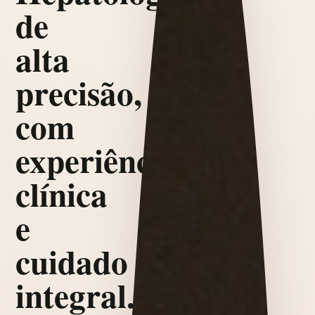
de
alta
precisão,
com
experiência
clínica
e
cuidado
integral.