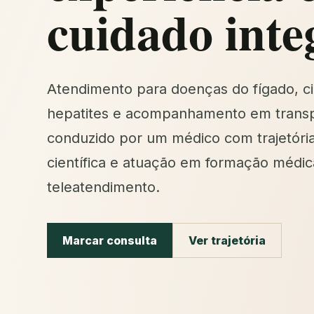
cuidado inte
Atendimento para doenças do fígado, ci
hepatites e acompanhamento em transp
conduzido por um médico com trajetóri
científica e atuação em formação médic
teleatendimento.
Marcar consulta
Ver trajetória