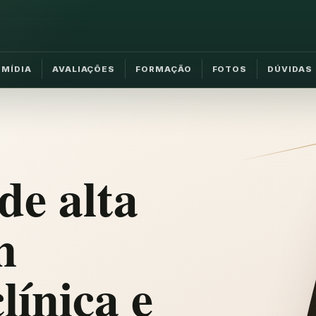
MÍDIA
AVALIAÇÕES
FORMAÇÃO
FOTOS
DÚVIDAS
de alta
m
línica e