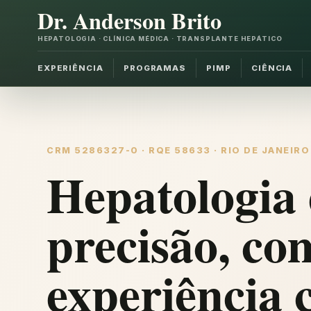
Dr. Anderson Brito
HEPATOLOGIA · CLÍNICA MÉDICA · TRANSPLANTE HEPÁTICO
EXPERIÊNCIA
PROGRAMAS
PIMP
CIÊNCIA
CRM 5286327-0 · RQE 58633 · RIO DE JANEIRO
Hepatologia 
precisão, co
experiência c